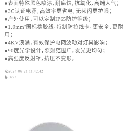
●表面特殊黑色喷涂，耐腐蚀，抗氧化，高端大气；
●3C认证电源，高效率更省电，无频闪更护眼；
●户外使用，可以定制IP65防护等级；
●1.0mm²国标橡胶线，特制防拉线卡，更安全、更耐
用；
●4KV浪涌，有效保护电网波动对灯具影响；
●90度光学设计，照射范围广，发光更均匀；
●高强度反射罩，抗压不变形。
2024-06-21 11:42:42
1657