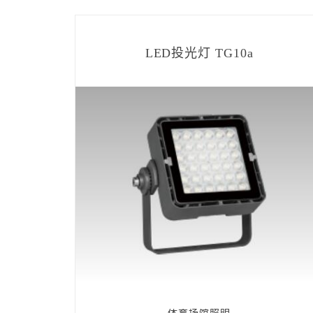
LED投光灯 TG10a