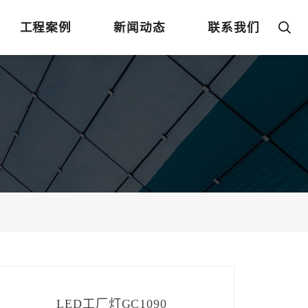
工程案例
新闻动态
联系我们
LED工厂灯GC1090