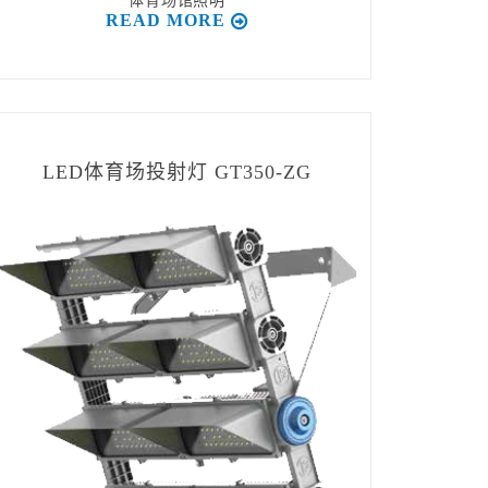
体育场馆照明
READ MORE
LED体育场投射灯 GT350-ZG