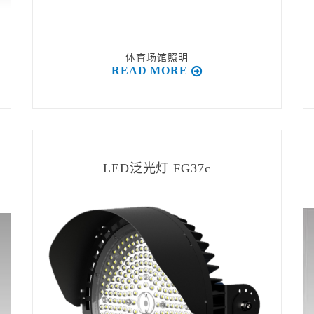
体育场馆照明
READ MORE
LED泛光灯 FG37c