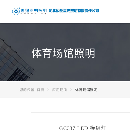
体育场馆照明
您的位置:
首页
应用场所
体育场馆照明
GC337 LED 模组灯