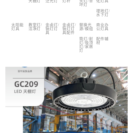
天棚灯
泛光灯
灯杆
头灯/草
化灯具
坪灯
埋地灯/
水下灯
太阳能
教室灯/
金卤灯/
金卤灯/
替换光
商业办
灯具
洁净灯
钠灯灯
钠灯灯
源/模组
公灯具
具
具配件
筒灯/射
配件辅
灯/吸顶
材
灯/家居
灯