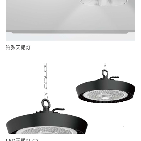
铂弘天棚灯
LED天棚灯 G3