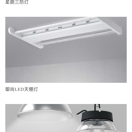
星朗三防灯
御尚LED天棚灯